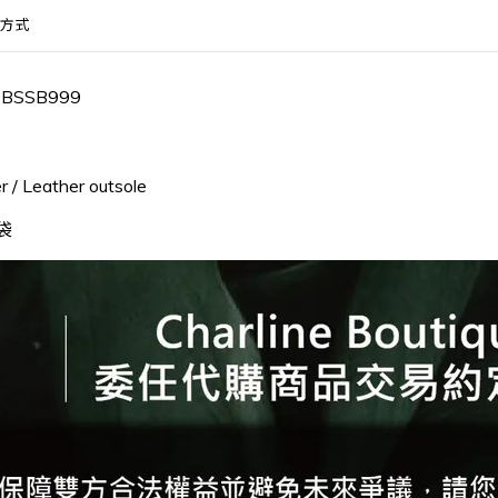
方式
0BSSB999
/ Leather outsole
袋