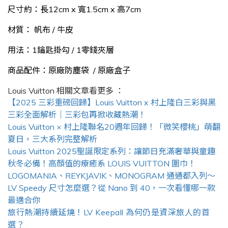
尺寸約：長12cm x 寬1.5cm x 高7cm
材質： 帆布 / 牛皮
用法：1鑰匙掛勾 / 1零錢夾層
商品配件：原廠防塵袋 / 原廠盒子
Louis Vuitton
相關文章看更多 ：
【2025 三彩重磅回歸】Louis Vuitton x 村上隆白三彩與黑
三彩全面解析｜三彩包再掀收藏熱潮！
Louis Vuitton × 村上隆聯名20週年回歸！「微笑櫻桃」萌翻
夏日，三大系列完整解析
Louis Vuitton 2025聖誕限定系列：讓節日充滿奢華與童趣
秋冬必備！高顏值的療癒系 LOUIS VUITTON 圍巾！
LOGOMANIA、REYKJAVIK、MONOGRAM 通通都入列～
LV Speedy 尺寸怎麼選？從 Nano 到 40，一次看懂哪一款
最適合你
旅行熱潮持續延燒！LV Keepall 為何仍是資深旅人的首
選？