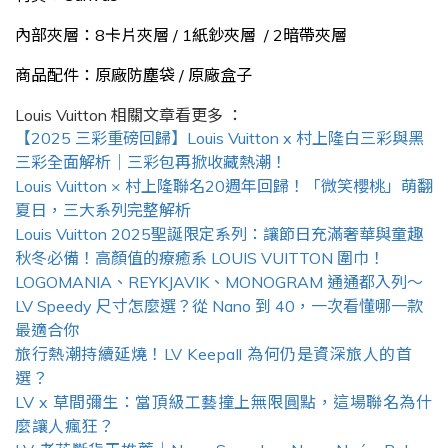
內部夾層：8卡片夾層 / 1紙鈔夾層 / 2暗帶夾層
商品配件：原廠防塵袋 / 原廠盒子
Louis Vuitton
相關文章看更多 ：
【2025 三彩重磅回歸】Louis Vuitton x 村上隆白三彩與黑
三彩全面解析｜三彩包再掀收藏熱潮！
Louis Vuitton × 村上隆聯名20週年回歸！「微笑櫻桃」萌翻
夏日，三大系列完整解析
Louis Vuitton 2025聖誕限定系列：讓節日充滿奢華與童趣
秋冬必備！高顏值的療癒系 LOUIS VUITTON 圍巾！
LOGOMANIA、REYKJAVIK、MONOGRAM 通通都入列～
LV Speedy 尺寸怎麼選？從 Nano 到 40，一次看懂哪一款
最適合你
旅行熱潮持續延燒！LV Keepall 為何仍是資深旅人的首
選？
LV x 草間彌生：當頂級工藝撞上無限圓點，這場聯名為什
麼讓人瘋狂？