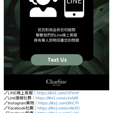
🔗LINE線上客服：
https://lihi1.com/OPmYt
🔗Line連線社群：
https://lihi1.com/y4xM8
🔗Instagram美物：
https://lihi1.com/8hCPl
🔗Facebook社團：
https://lihi1.com/v4bXD
🔗Facebook粉專：
https://lihi1.com/bCqJN