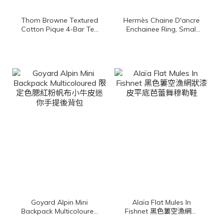
Thom Browne Textured
Hermès Chaine D'ancre
Cotton Pique 4-Bar Tee
Enchainee Ring, Small
深藍色側邊白色四條橫紋
Model 玫瑰金小型θ金飾
棉質短袖上衣
戒指
Goyard Alpin Mini
Alaïa Flat Mules In
Backpack Multicoloured
Fishnet 黑色簍空漁網狀
限定色腮紅粉帆布小牛皮
漆皮平底芭蕾舞穆勒鞋