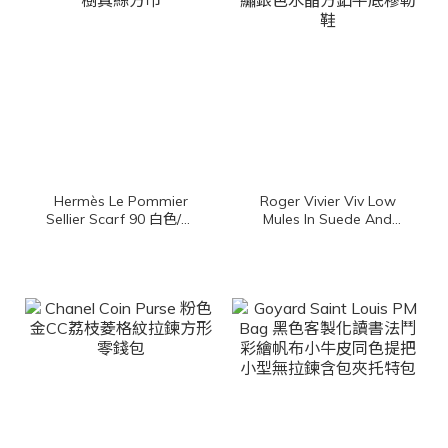
Hermès Le Pommier
Roger Vivier Viv Low
Sellier Scarf 90 白色/冰
Mules In Suede And
川藍/杏桃色馬鞍背上的蘋
Fabric 黑色尼龍拼麂皮側
果樹真絲方巾
邊RV刺繡銀色水晶方釦平
底穆勒鞋