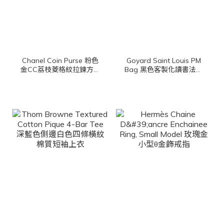
Chanel Coin Purse 粉色
Goyard Saint Louis PM
金CC荔枝菱格紋拉鍊方形
Bag 黑色客製化讀書法鬥
零錢包
彩繪帆布小牛皮同色提把
小型無拉鍊含包夾托特包