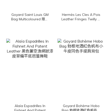
Goyard Saint Louis GM
Hermès Les Cles A Pois
Bag Multicoloured 限定
Leather Fringes Twilly 黑
色腮紅粉帆布小牛皮同色
色/古銅色/白色圓點鑰匙
提把大型無拉鍊含包夾托
皮革流蘇絲巾
特包
Alaïa Espadrilles In
Goyard Bohème Hobo
Fishnet And Patent
Bag 勃根地酒紅色帆布小