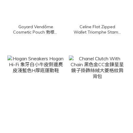
Goyard Vendôme
Celine Flat Zipped
Cosmetic Pouch 勃根地
Wallet Triomphe Stamp
酒紅色帆布小牛皮黃色內
In Triomphe Canvas
裡拉鍊化妝包
And Calfskin 棕褐色凱旋
門老花帆布拼咖啡色小牛
皮拉鍊方形零錢包