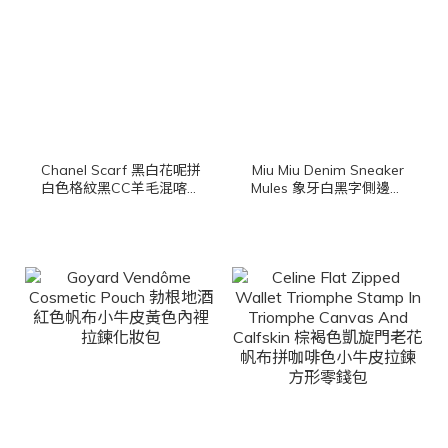
Chanel Scarf 黑白花呢拼
Miu Miu Denim Sneaker
白色格紋黑CC羊毛混喀什
Mules 象牙白黑字側邊刺
米爾棉質流蘇圍巾
繡Logo水洗牛仔棉質厚底
穆勒鞋