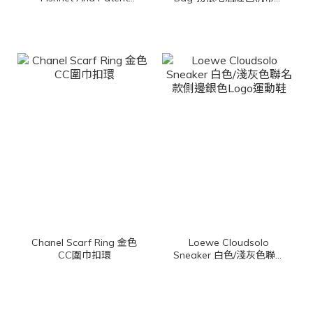
Leather 黑色簍空漁網狀
牛皮同色手提肩背包
漆皮草編平底芭蕾舞鞋
Chanel Scarf Ring 金色
Loewe Cloudsolo
CC圍巾扣環
Sneaker 白色/淺灰色聯名
款側邊銀色Logo運動鞋