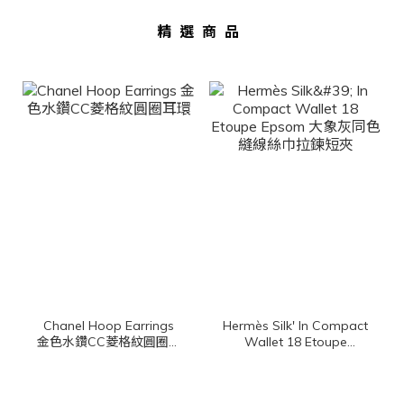
精選商品
Chanel Hoop Earrings
Hermès Silk' In Compact
金色水鑽CC菱格紋圓圈耳
Wallet 18 Etoupe
環
Epsom 大象灰同色縫線
絲巾拉鍊短夾