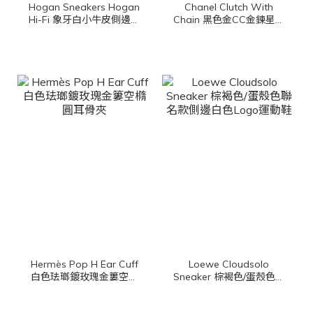
Hogan Sneakers Hogan
Chanel Clutch With
Hi-Fi 象牙白小牛皮側邊麂
Chain 黑色金CC金鍊星星
皮淺藍色H厚底運動鞋
鏡子掛飾絲絨大菱格紋肩
背包
Hermès Pop H Ear Cuff
Loewe Cloudsolo
白色珐瑯鍍玫瑰金簍空橢
Sneaker 棕褐色/蛋殼色聯
圓耳骨夾
名款側邊白色Logo運動鞋