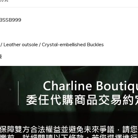
BSSB999
/ Leather outsole / Crystal-embellished Buckles
袋