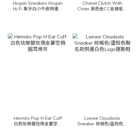
Hogan Sneakers Hogan
Chanel Clutch With
Hi-Fi 象牙白小牛皮側邊麂
Chain 黑色金CC金鍊星星
皮淺藍色H厚底運動鞋
鏡子掛飾絲絨大菱格紋肩
背包
Hermès Pop H Ear Cuff
Loewe Cloudsolo
白色珐瑯鍍玫瑰金簍空橢
Sneaker 棕褐色/蛋殼色聯
圓耳骨夾
名款側邊白色Logo運動鞋