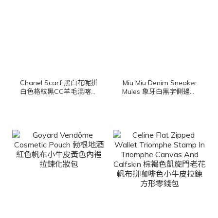
Chanel Scarf 黑白花呢拼
Miu Miu Denim Sneaker
白色格紋黑CC羊毛混喀什
Mules 象牙白黑字側邊刺
米爾棉質流蘇圍巾
繡Logo水洗牛仔棉質厚底
穆勒鞋