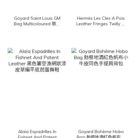
Goyard Saint Louis GM
Hermès Les Cles A Pois
Bag Multicoloured 限定
Leather Fringes Twilly 黑
色腮紅粉帆布小牛皮同色
色/古銅色/白色圓點鑰匙
提把大型無拉鍊含包夾托
皮革流蘇絲巾
特包
Alaïa Espadrilles In
Goyard Bohème Hobo
Fishnet And Patent
Bag 勃根地酒紅色帆布小