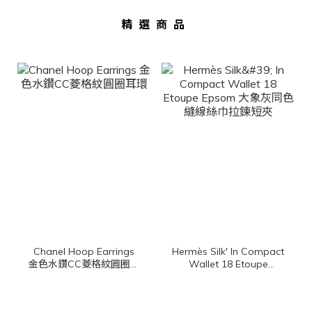
精選商品
Chanel Hoop Earrings
Hermès Silk' In Compact
金色水鑽CC菱格紋圓圈耳
Wallet 18 Etoupe
環
Epsom 大象灰同色縫線
絲巾拉鍊短夾