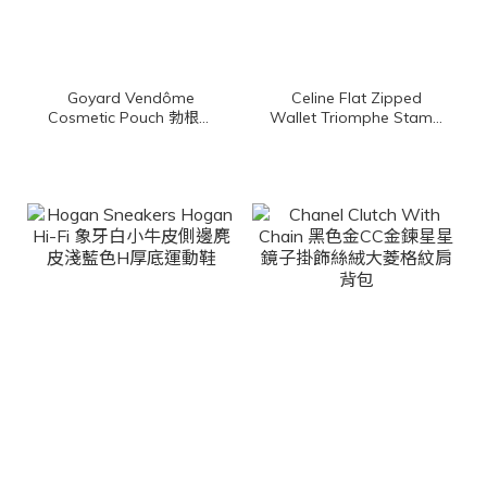
Goyard Vendôme
Celine Flat Zipped
Cosmetic Pouch 勃根地
Wallet Triomphe Stamp
酒紅色帆布小牛皮黃色內
In Triomphe Canvas
裡拉鍊化妝包
And Calfskin 棕褐色凱旋
門老花帆布拼咖啡色小牛
皮拉鍊方形零錢包