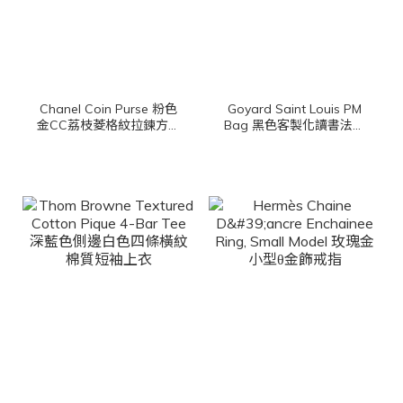
Chanel Coin Purse 粉色
Goyard Saint Louis PM
金CC荔枝菱格紋拉鍊方形
Bag 黑色客製化讀書法鬥
零錢包
彩繪帆布小牛皮同色提把
小型無拉鍊含包夾托特包