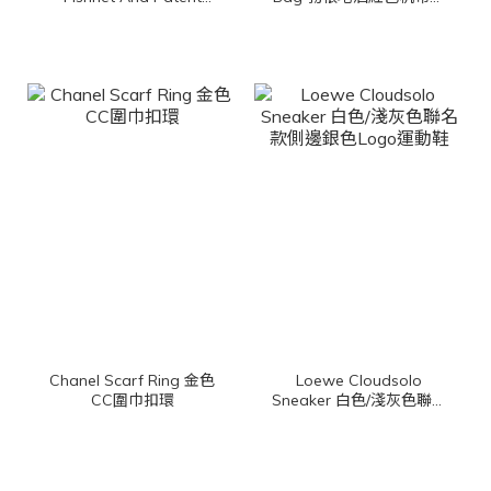
Leather 黑色簍空漁網狀
牛皮同色手提肩背包
漆皮草編平底芭蕾舞鞋
Chanel Scarf Ring 金色
Loewe Cloudsolo
CC圍巾扣環
Sneaker 白色/淺灰色聯名
款側邊銀色Logo運動鞋