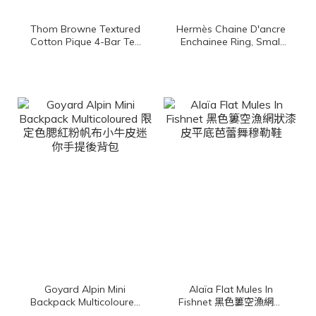
Thom Browne Textured
Hermès Chaine D'ancre
Cotton Pique 4-Bar Tee
Enchainee Ring, Small
深藍色側邊白色四條橫紋
Model 玫瑰金小型θ金飾
棉質短袖上衣
戒指
Goyard Alpin Mini
Alaïa Flat Mules In
Backpack Multicoloured
Fishnet 黑色簍空漁網狀
限定色腮紅粉帆布小牛皮
漆皮平底芭蕾舞穆勒鞋