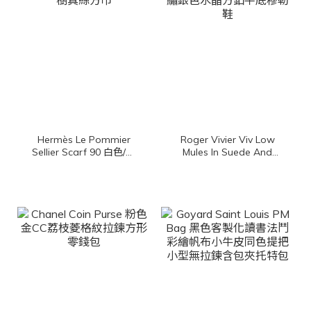
Hermès Le Pommier
Roger Vivier Viv Low
Sellier Scarf 90 白色/冰
Mules In Suede And
川藍/杏桃色馬鞍背上的蘋
Fabric 黑色尼龍拼麂皮側
果樹真絲方巾
邊RV刺繡銀色水晶方釦平
底穆勒鞋