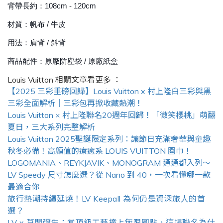
背帶長約：108cm - 120cm
材質：帆布 / 牛皮
用法：肩背 / 斜背
商品配件：原廠防塵袋 / 原廠紙盒
Louis Vuitton
相關文章看更多 ：
【2025 三彩重磅回歸】Louis Vuitton x 村上隆白三彩與黑
三彩全面解析｜三彩包再掀收藏熱潮！
Louis Vuitton × 村上隆聯名20週年回歸！「微笑櫻桃」萌翻
夏日，三大系列完整解析
Louis Vuitton 2025聖誕限定系列：讓節日充滿奢華與童趣
秋冬必備！高顏值的療癒系 LOUIS VUITTON 圍巾！
LOGOMANIA、REYKJAVIK、MONOGRAM 通通都入列～
LV Speedy 尺寸怎麼選？從 Nano 到 40，一次看懂哪一款
最適合你
旅行熱潮持續延燒！LV Keepall 為何仍是資深旅人的首
選？
LV x 草間彌生：當頂級工藝撞上無限圓點，這場聯名為什