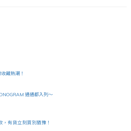
再掀收藏熱潮！
、MONOGRAM 通通都入列～
門必搶三款，有貨立刻買別猶豫！