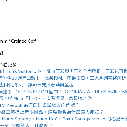
 / Grained Calf
袋
章看更多 ：
歸】Louis Vuitton x 村上隆白三彩與黑三彩全面解析｜三彩包
on × 村上隆聯名20週年回歸！「微笑櫻桃」萌翻夏日，三大系列完整解析
n 2025聖誕限定系列：讓節日充滿奢華與童趣
 LOUIS VUITTON 圍巾！LOGOMANIA、REYKJAVIK
怎麼選？從 Nano 到 40，一次看懂哪一款最適合你
 Keepall 為何仍是資深旅人的首選？
：當頂級工藝撞上無限圓點，這場聯名為什麼讓人瘋狂？
ano Speedy、Nano Noé、Palm Springs Mini 入
一支 LV應該入手什麼呢？