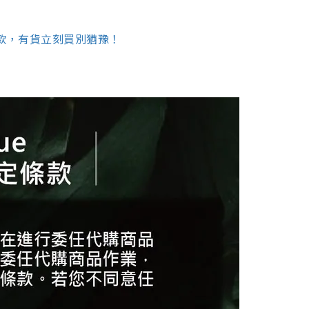
門必搶三款，有貨立刻買別猶豫！