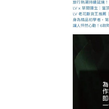
旅行熱潮持續延燒！LV
LV x 草間彌生
LV 老花斷貨王推薦｜N
身為精品初學者，第
讓人怦然心動！6款時