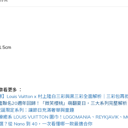
.5cm
章看更多 ：
歸】Louis Vuitton x 村上隆白三彩與黑三彩全面解析｜三彩包
on × 村上隆聯名20週年回歸！「微笑櫻桃」萌翻夏日，三大系列完整解析
n 2025聖誕限定系列：讓節日充滿奢華與童趣
 LOUIS VUITTON 圍巾！LOGOMANIA、REYKJAVIK
怎麼選？從 Nano 到 40，一次看懂哪一款最適合你