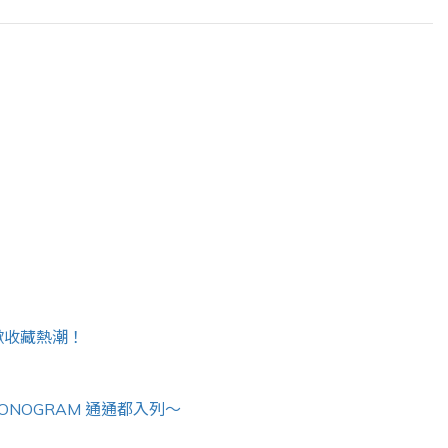
再掀收藏熱潮！
、MONOGRAM 通通都入列～