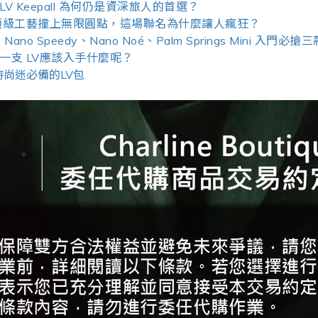
 Keepall 為何仍是資深旅人的首選？
：當頂級工藝撞上無限圓點，這場聯名為什麼讓人瘋狂？
ano Speedy、Nano Noé、Palm Springs Mini 入
一支 LV應該入手什麼呢？
尚迷必備的LV包