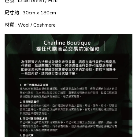
色號 : Khaki Green / Ecru
尺寸約 : 30
cm x 180cm
材質
: Wool / Cashmere