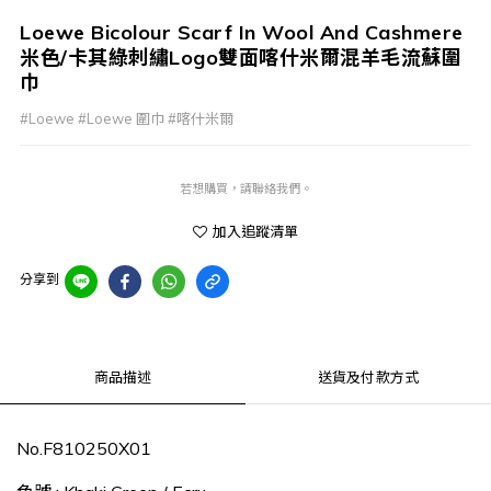
Loewe Bicolour Scarf In Wool And Cashmere
米色/卡其綠刺繡Logo雙面喀什米爾混羊毛流蘇圍
巾
#Loewe #Loewe 圍巾 #喀什米爾
若想購買，請聯絡我們。
加入追蹤清單
分享到
商品描述
送貨及付款方式
No.F810250X01