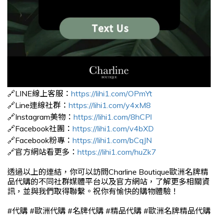
🔗
LINE
線上客服：
https://lihi1.com/OPmYt
🔗
Line
連線社群：
https://lihi1.com/y4xM8
🔗
Instagram
美物：
https://lihi1.com/8hCPl
🔗
Facebook
社團：
https://lihi1.com/v4bXD
🔗
Facebook
粉專：
https://lihi1.com/bCqJN
🔗
官方網站看更多：
https://lihi1.com/huZk7
透過以上的連結，你可以訪問
Charline Boutique
歐洲名牌精
品代購的不同社群媒體平台以及官方網站，了解更多相關資
訊，並與我們取得聯繫。祝你有愉快的購物體驗！
#
代購
#
歐洲代購
#
名牌代購
#
精品代購
#
歐洲名牌精品代購