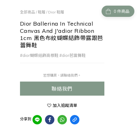
件商品
全部商品
/
鞋履
/
Dior 鞋履
Dior Ballerina In Technical
Canvas And J'adior Ribbon
1cm 黑色布紋蝴蝶結飾帶露跟芭
蕾舞鞋
#dior蝴蝶結飾高根鞋 #dior芭雷舞鞋
若想購買，請聯絡我們。
聯絡我們
加入追蹤清單
分享到