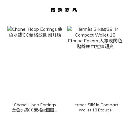
精選商品
Chanel Hoop Earrings
Hermès Silk' In Compact
金色水鑽CC菱格紋圓圈耳
Wallet 18 Etoupe
環
Epsom 大象灰同色縫線
絲巾拉鍊短夾