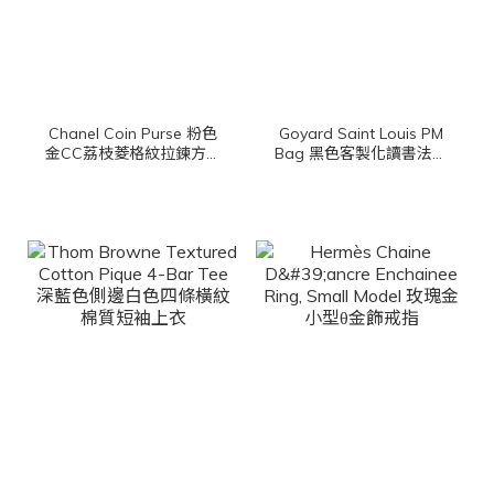
Chanel Coin Purse 粉色
Goyard Saint Louis PM
金CC荔枝菱格紋拉鍊方形
Bag 黑色客製化讀書法鬥
零錢包
彩繪帆布小牛皮同色提把
小型無拉鍊含包夾托特包