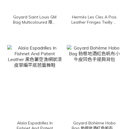
Goyard Saint Louis GM
Hermès Les Cles A Pois
Bag Multicoloured 限定
Leather Fringes Twilly 黑
色腮紅粉帆布小牛皮同色
色/古銅色/白色圓點鑰匙
提把大型無拉鍊含包夾托
皮革流蘇絲巾
特包
Alaïa Espadrilles In
Goyard Bohème Hobo
Fishnet And Patent
Bag 勃根地酒紅色帆布小