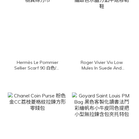
Hermès Le Pommier
Roger Vivier Viv Low
Sellier Scarf 90 白色/冰
Mules In Suede And
川藍/杏桃色馬鞍背上的蘋
Fabric 黑色尼龍拼麂皮側
果樹真絲方巾
邊RV刺繡銀色水晶方釦平
底穆勒鞋