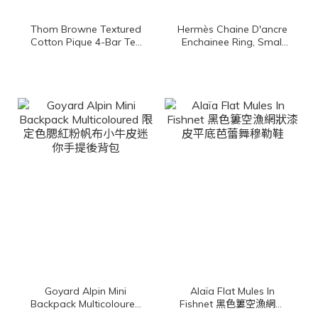
Thom Browne Textured
Hermès Chaine D'ancre
Cotton Pique 4-Bar Tee
Enchainee Ring, Small
深藍色側邊白色四條橫紋
Model 玫瑰金小型θ金飾
棉質短袖上衣
戒指
Goyard Alpin Mini
Alaïa Flat Mules In
Backpack Multicoloured
Fishnet 黑色簍空漁網狀
限定色腮紅粉帆布小牛皮
漆皮平底芭蕾舞穆勒鞋