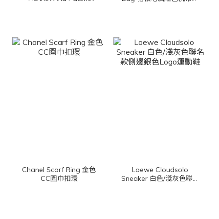
Leather 黑色簍空漁網狀
牛皮同色手提肩背包
漆皮草編平底芭蕾舞鞋
Chanel Scarf Ring 金色
Loewe Cloudsolo
CC圍巾扣環
Sneaker 白色/淺灰色聯名
款側邊銀色Logo運動鞋