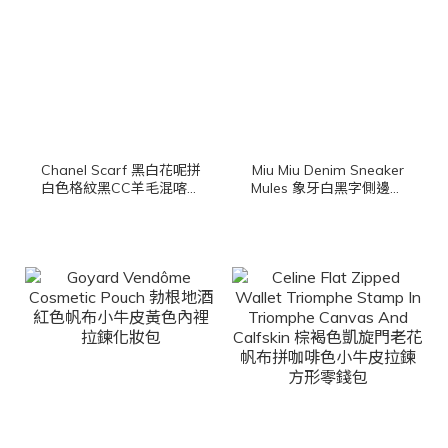
Chanel Scarf 黑白花呢拼
Miu Miu Denim Sneaker
白色格紋黑CC羊毛混喀什
Mules 象牙白黑字側邊刺
米爾棉質流蘇圍巾
繡Logo水洗牛仔棉質厚底
穆勒鞋