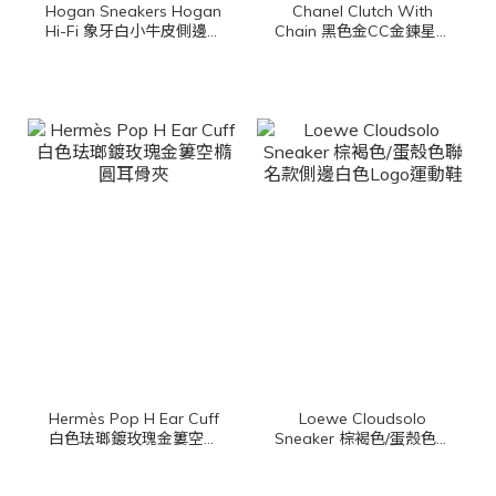
Hogan Sneakers Hogan
Chanel Clutch With
Hi-Fi 象牙白小牛皮側邊麂
Chain 黑色金CC金鍊星星
皮淺藍色H厚底運動鞋
鏡子掛飾絲絨大菱格紋肩
背包
Hermès Pop H Ear Cuff
Loewe Cloudsolo
白色珐瑯鍍玫瑰金簍空橢
Sneaker 棕褐色/蛋殼色聯
圓耳骨夾
名款側邊白色Logo運動鞋