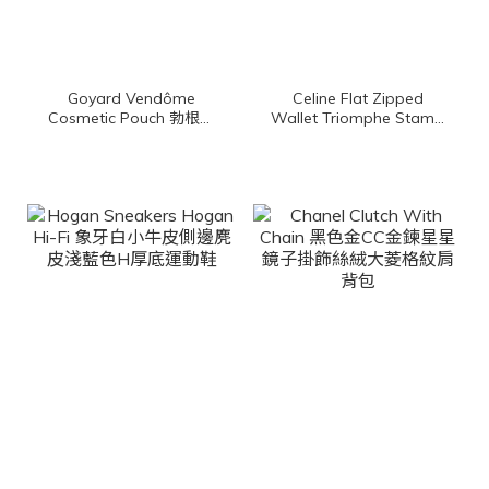
Goyard Vendôme
Celine Flat Zipped
Cosmetic Pouch 勃根地
Wallet Triomphe Stamp
酒紅色帆布小牛皮黃色內
In Triomphe Canvas
裡拉鍊化妝包
And Calfskin 棕褐色凱旋
門老花帆布拼咖啡色小牛
皮拉鍊方形零錢包