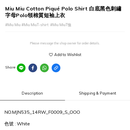
Miu Miu Cotton Piqué Polo Shirt 白底黑色刺繡
字母Polo領棉質短袖上衣
#Miu Miu #Miu MiuT-shirt  #Miu MiuT恤
Please message the shop owner for order details.
Add to Wishlist
Share
Description
Shipping & Payment
NO.
MJN535_14RW_F0009_S_OOO
色號
:
White