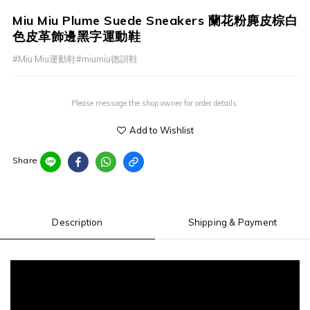
Miu Miu Plume Suede Sneakers 蘭花粉麂皮棕白
色皮革飾邊黑字運動鞋
#Miu Miu運動鞋#miumiu德訓鞋
Please message the shop owner for order details.
Add to Wishlist
Share
Description
Shipping & Payment