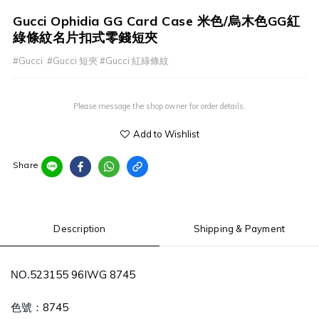
Gucci Ophidia GG Card Case 米色/烏木色GG紅
綠條紋名片扣式零錢短夾
#Gucci  #Gucci 短夾 #Gucci 紅綠條紋
Please message the shop owner for order details.
Add to Wishlist
Share
Description
Shipping & Payment
523155 96IWG 8745
NO.
8745
色號：