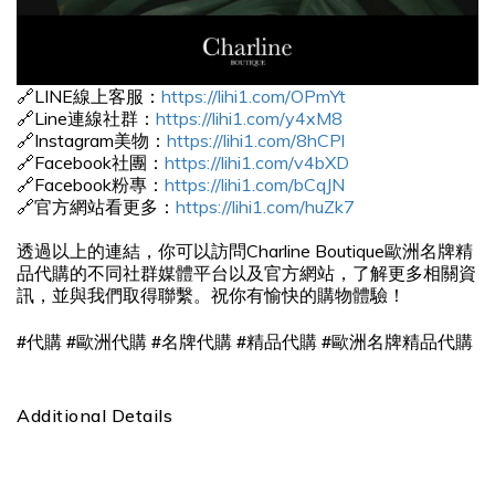
🔗LINE線上客服：
https://lihi1.com/OPmYt
🔗Line連線社群：
https://lihi1.com/y4xM8
🔗Instagram美物：
https://lihi1.com/8hCPl
🔗Facebook社團：
https://lihi1.com/v4bXD
🔗Facebook粉專：
https://lihi1.com/bCqJN
🔗官方網站看更多：
https://lihi1.com/huZk7
透過以上的連結，你可以訪問Charline Boutique歐洲名牌精
品代購的不同社群媒體平台以及官方網站，了解更多相關資
訊，並與我們取得聯繫。祝你有愉快的購物體驗！
#
#
#
#
#
代購
歐洲代購
名牌代購
精品代購
歐洲名牌精品代購
Additional Details