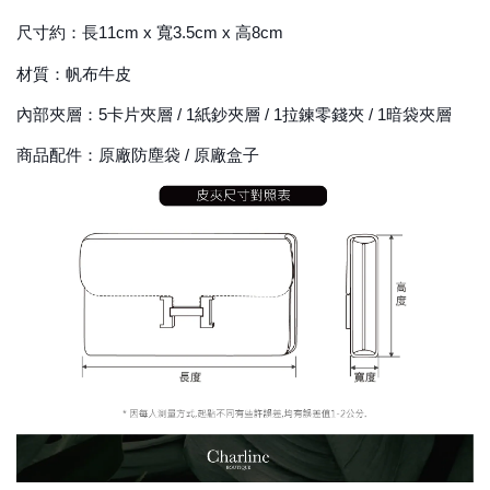
尺寸約：長11cm x 寬3.5cm x 高8cm
材質：帆布牛皮
內部夾層：5卡片夾層 / 1紙鈔夾層 / 1拉鍊零錢夾 / 1暗袋夾層
商品配件：原廠防塵袋 / 原廠盒子