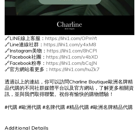
🔗LINE線上客服：
https://lihi1.com/OPmYt
🔗Line連線社群：
https://lihi1.com/y4xM8
🔗Instagram美物：
https://lihi1.com/8hCPl
🔗Facebook社團：
https://lihi1.com/v4bXD
🔗Facebook粉專：
https://lihi1.com/bCqJN
🔗官方網站看更多：
https://lihi1.com/huZk7
透過以上的連結，你可以訪問Charline Boutique歐洲名牌精
品代購的不同社群媒體平台以及官方網站，了解更多相關資
訊，並與我們取得聯繫。祝你有愉快的購物體驗！
#
#
#
#
#
代購
歐洲代購
名牌代購
精品代購
歐洲名牌精品代購
Additional Details