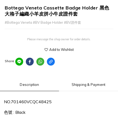
Bottega Veneta Cassette Badge Holder 黑色
大格子編織小羊皮拼小牛皮證件套
#Bottega Veneta #BV Badge Holder #BV證件套
Please message the shop owner for order details.
Add to Wishlist
Share
Description
Shipping & Payment
NO.701460VCQC48425
色號 : Black