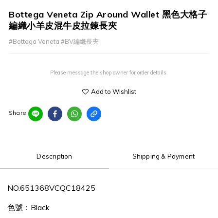
Bottega Veneta Zip Around Wallet 黑色大格子
編織小羊皮混牛皮拉鍊長夾
#Bottega Veneta #BV編織長夾
Please message the shop owner for order details.
Add to Wishlist
Share
Description
Shipping & Payment
NO.651368VCQC18425
色號：Black