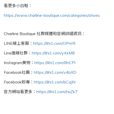
看更多小白鞋：
https://www.charline-boutique.com/categories/shoes
Charline Boutique 社群媒體和官網詳細資訊：
LINE線上客服：
https://lihi1.com/OPmYt
Line連線社群：
https://lihi1.com/y4xM8
Instagram美物：
https://lihi1.com/8hCPl
Facebook社團：
https://lihi1.com/v4bXD
Facebook粉專：
https://lihi1.com/bCqJN
官方網站看更多：
https://lihi1.com/huZk7