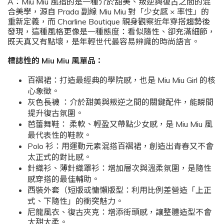
A：Miu Miu 風指的是一種介於甜美、叛逆與復古之間的混
合美學，源自 Prada 副線 Miu Miu 對「少女感 × 率性」的
重新定義，而 Charline Boutique 親身觀察近年穿搭趨勢後
發現，這種風格更像是一種態度：看似隨性、卻充滿細節，
既天真又有點壞，是年輕世代最容易辨識的時尚語言。
標誌性的 Miu Miu 風單品：
百褶裙：打造最經典的學院感，也是 Miu Miu Girl 的核
心象徵。
灰色長襪 ：介於甜美與叛逆之間的關鍵配件，能瞬間
提升復古氛圍。
芭蕾舞鞋： 柔軟、輕盈又帶點少女感，是 Miu Miu 風
最代表性的鞋款。
Polo 衫：用運動元素混搭百褶裙，創造出青春又不會
太正式的對比感。
針織衫、薄針織罩衫：增加層次與溫柔氛圍，是隨性
感穿搭的最佳輔助。
西裝外套（短版或慵懶版型：利用比例差營造「上正
式、下隨性」的衝突魅力。
尼龍風衣、復古夾克：增添街頭感，讓整體造型不會
太甜太柔。