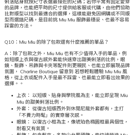
俐落貼身就按尺寸表選最接近的尺碼；若你平常有固定愛穿
的品牌，也能把平時的尺寸提供給客服或代購，由他們協助
比對版型以找到最適合的選擇，這樣能避免因網購或不同版
型而選錯尺碼，是目前挑 Miu Miu 服飾最穩妥、也最不容易
踩雷的方法。
Q10：Miu Miu 的除了包款還有什麼推薦的單品？
A：除了包款之外，Miu Miu 也有不少值得入手的單品，例
如短版上衣與復古感外套能快速穿出甜美俐落的比例，眼
鏡、髮飾、吊飾與卡夾等配件則更親民、也能立即展現品牌
氛圍， Charline Boutique 留意到 若想輕鬆體驗 Miu Miu 風
格，從上衣或配件入手是最不踩雷、也最能立即看出效果的
選擇。。
上衣： 以短版、貼身與學院風為主，能立即呈現 Miu
Miu 的甜美俐落比例。
外套： 從復古短版西外到休閒尼龍外套都有，主打
「不費力時髦」的實穿層次感。
眼鏡： 以復古小框為主，像琥珀色橢圓框最具個性，
耐看又有氣質。
髮飾： 包含髮夾、多款少女風頭飾，能快速營造 Miu