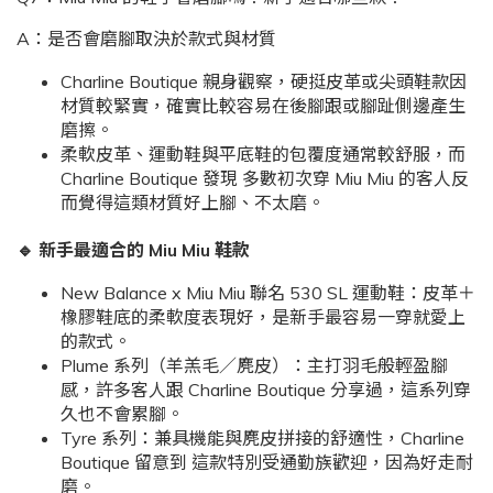
A：是否會磨腳取決於款式與材質
Charline Boutique 親身觀察，硬挺皮革或尖頭鞋款因
材質較緊實，確實比較容易在後腳跟或腳趾側邊產生
磨擦。
柔軟皮革、運動鞋與平底鞋的包覆度通常較舒服，而
Charline Boutique 發現 多數初次穿 Miu Miu 的客人反
而覺得這類材質好上腳、不太磨。
🔹 新手最適合的 Miu Miu 鞋款
New Balance x Miu Miu 聯名 530 SL 運動鞋：皮革＋
橡膠鞋底的柔軟度表現好，是新手最容易一穿就愛上
的款式。
Plume 系列（羊羔毛／麂皮）：主打羽毛般輕盈腳
感，許多客人跟 Charline Boutique 分享過，這系列穿
久也不會累腳。
Tyre 系列：兼具機能與麂皮拼接的舒適性，Charline
Boutique 留意到 這款特別受通勤族歡迎，因為好走耐
磨。