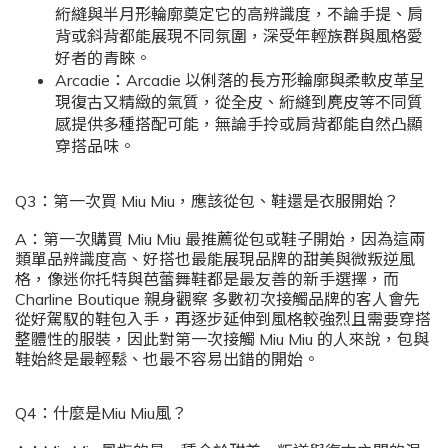
絎縫與半月形輪廓奠定它的高辨識度，不論手提、肩
背或斜背都能展現不同氛圍，深受年輕族群與風格愛
好者的青睞。
Arcadie：Arcadie 以俐落的長方形輪廓與柔軟皮革呈
現復古又精緻的氣質，從全皮、絎縫到麂皮等不同質
感提供多種搭配可能，無論手拎或肩背都能自然凸顯
穿搭品味。
Q3：第一次買 Miu Miu，應該從包、鞋還是衣服開始？
A：第一次購買 Miu Miu 最推薦從包或鞋子開始，因為這兩
類單品辨識度高、好搭也最能展現品牌的甜美與微叛逆風
格，像迷你托特與芭蕾舞鞋都是最友善的新手選擇，而
Charline Boutique 親身觀察 多數初次接觸品牌的客人會先
從好駕馭的鞋包入手，再逐步延伸到風格較強烈且需要穿搭
整體性的服裝，因此對第一次接觸 Miu Miu 的人來說，包與
鞋始終是最輕鬆、也最不容易出錯的開始。
Q4：什麼是Miu Miu風？