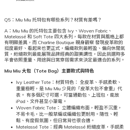
Q5：Miu Miu 托特包有哪些系列？材質有差嗎？
A：Miu Miu 的托特包主要包含 Ivy、Woven Fabric、
Matelassé 和 Soft Tote 四大系列，每款在材質與風格上都
有明顯差異，而 Charline Boutique 親身觀察 發現皮革款的
挺度最好、看起來也更正式，編織款則最輕盈、偏向休閒氣
質，絎縫款則最能展現品牌經典的甜美調性，因此挑選時多
半會依照重量、用途與日常穿搭需求來決定最適合的系列。
Miu Miu 大包（Tote Bag）主要款式與特色
Ivy Leather Tote：材質特色： 全皮革、手感柔軟、
重量極輕，是 Miu Miu 少見的「皮革大包不會重」代
表。 有多個尺寸可選，可當通勤包、上班包，能放
iPad、文件甚至小筆電。
Woven Fabric Tote： 立體編織布面，輕盈不沉重，
不易卡毛，比一般草編或編織包更耐用。隨性、輕
鬆、有度假氛圍，但日常背也很合適。
Matelassé Tote：經典 Matelassé 絎縫皮革，手感柔