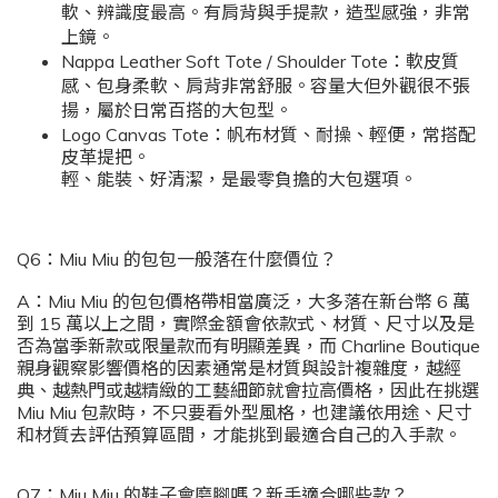
軟、辨識度最高。有肩背與手提款，造型感強，非常
上鏡。
Nappa Leather Soft Tote / Shoulder Tote：軟皮質
感、包身柔軟、肩背非常舒服。容量大但外觀很不張
揚，屬於日常百搭的大包型。
Logo Canvas Tote：帆布材質、耐操、輕便，常搭配
皮革提把。
輕、能裝、好清潔，是最零負擔的大包選項。
Q6：Miu Miu 的包包一般落在什麼價位？
A：Miu Miu 的包包價格帶相當廣泛，大多落在新台幣 6 萬
到 15 萬以上之間，實際金額會依款式、材質、尺寸以及是
否為當季新款或限量款而有明顯差異，而 Charline Boutique
親身觀察影響價格的因素通常是材質與設計複雜度，越經
典、越熱門或越精緻的工藝細節就會拉高價格，因此在挑選
Miu Miu 包款時，不只要看外型風格，也建議依用途、尺寸
和材質去評估預算區間，才能挑到最適合自己的入手款。
Q7：Miu Miu 的鞋子會磨腳嗎？新手適合哪些款？