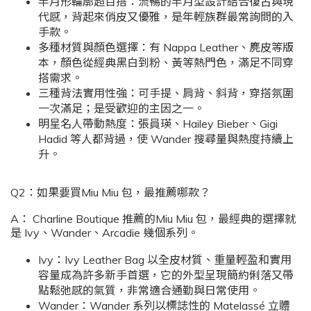
半月形輪廓超百搭：流暢的半月型設計結合復古與現
代感，背起來俏皮又優雅，是年輕族群最常詢問的入
手款。
多種材質與顏色選擇：有 Nappa Leather、麂皮等版
本，顏色從經典黑白到粉、黃等熱門色，滿足不同穿
搭需求。
三種背法實用性強：可手提、肩背、斜背，穿搭氛圍
一次滿足；是受歡迎的主因之一。
明星名人帶動熱度：張員瑛、Hailey Bieber、Gigi
Hadid 等人都背過，使 Wander 搜尋量與熱度持續上
升。
Q2：如果要買Miu Miu 包，最推薦哪款？
A： Charline Boutique 推薦的Miu Miu 包，最經典的選擇就
是 Ivy、Wander、Arcadie 幾個系列。
Ivy：Ivy Leather Bag 以全皮材質、重量輕盈和實用
容量成為許多新手首選，它的外型呈現簡約俐落又帶
點鬆弛感的氣質，非常適合通勤與日常使用。
Wander：Wander 系列以標誌性的 Matelassé 立體