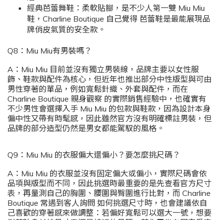
經典芭蕾舞鞋：柔軟貼腳，是不少人第一雙 Miu Miu
鞋，Charline Boutique 自己覺得 芭蕾鞋是最能展現品
牌俏皮氣質的安全款。
Q8：Miu Miu有男裝嗎？
A：Miu Miu 目前並沒有獨立男裝線，品牌主要以女性服
飾、鞋款與配件為核心，但近年也推出部分中性版型與可由
男性穿著的單品，例如寬鬆針織、外套與配件，而在
Charline Boutique 親身觀察 的實際銷售經驗中，也確實有
不少男性會選擇入手 Miu Miu 的包款與鞋款，因為設計本身
偏中性又帶有時髦感，因此雖然官方沒有明確標註男裝，但
品牌的部分造型仍然是男女都能駕馭的風格。
Q9：Miu Miu 的衣服偏大還偏小？要怎麼挑尺碼？
A：Miu Miu 的衣服並沒有固定偏大或偏小，實際尺碼會依
品項與版型而不同，因此挑選時最重要的是先查看官方尺寸
表，再量測自己的胸圍、腰圍與臀圍進行比對，而 Charline
Boutique 常遇到客人詢問 如何挑選尺寸時，也會建議依自
己喜歡的穿著感來做調整：若偏好寬鬆可以選大一號，想要