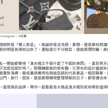
、
Instagram
、小紅書
帽絕對是「懶人救星」。無論妳是沒洗頭、素顏，還是單純想讓
意的明星氣場就出來了。重點是它不分臉型，還能順便防曬，真
友一開始都覺得「漁夫帽又不是什麼了不起的東西」，直到某天
子怎麼這麼好用？」那種轉變真的很有趣。它原本的設計靈感來
圈重新演繹，變成兼具實用性與造型感的代表單品。帽型簡單、
出門、旅行、逛街，還是素顏懶得整理頭髮的日子，都很適合來
一直很高的品牌，帶你一起看看各大精品漁夫帽到底有哪些值得