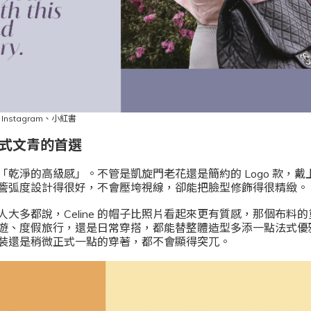
、
Instagram
、小紅書
：法式文青的首選
是那種「乾淨的高級感」。不管是凱旋門老花還是簡約的 Logo 款，
簷弧度設計得很好，不會壓垮視線，卻能把臉型修飾得很精緻。
大多都說，Celine 的帽子比照片看起來更有質感，那個布料
遊、度假旅行，還是日常穿搭，都能替整體造型多添一點法式優
裝還是稍微正式一點的穿著，都不會顯得突兀。