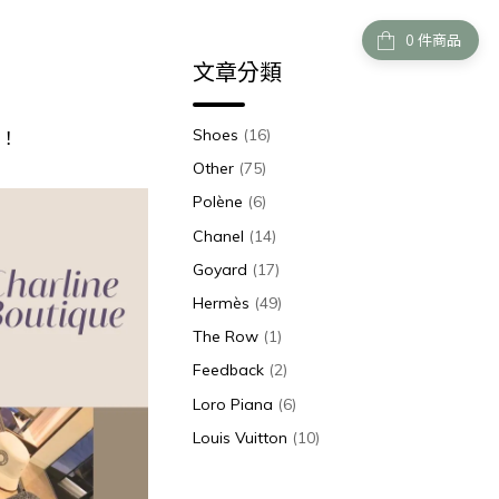
件商品
文章分類
Shoes
(16)
！
Other
(75)
Polène
(6)
Chanel
(14)
Goyard
(17)
Hermès
(49)
The Row
(1)
Feedback
(2)
Loro Piana
(6)
Louis Vuitton
(10)