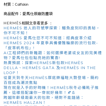
材質：Calfskin
商品配件：愛馬仕原廠防塵袋
HERMÈS
相關文章看更多 ：
HERMÈS 迷人的符號學探索：鱷魚皮刻印的奧秘，
你不可不知！
HERMÈS 愛馬仕您不可不知道：經典皮革介紹
HERMÈS 2024 年夏季具備優雅輪廓的流行包款-
「皮革帆布包」!
AI工程師們的新難題：如何選擇老婆或女友的完美禮
物？愛馬仕包包點亮她的驚喜!
熱賣預感：探索HERMÈS新包款HERMÈS
DELLA、HERMÈS GATA 及HERMÈS IN THE
LOOP！
從夏天到冬天HERMÈS厚底樂福鞋大勢登場，簡約
百搭成為潮流焦點
現在就是入手的好時機！HERMÈS秋冬必備靴子推
薦，這樣搭配讓你一穿就好幾年！🍂👢
跨越年齡級距最大的包款，絕對不能錯過：
HERMÈS HALZAN！