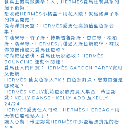
餐桌上的精緻美學：入手HERMÈS愛馬仕餐具系列
絕不後悔！
想收藏HERMÈS小橘盒不用花大錢！就從豬鼻子系
列飾品開始！
從海洋到天空：HERMÈS愛馬仕高顏值藍色系合
集！
牛油果綠、竹子綠、博斯普魯斯綠、杏仁綠、松柏
綠、翡翠綠，HERMÈS六種迷人綠色調旋律，尋找
你的優雅魅力愛馬仕包款？
時尚旅程必備，愛馬仕玩家必收：HERMÈS
BOUNCING 運動休閒鞋！
愛馬仕入門四寶：HERMÈS GARDEN PARTY實用
又低調
HERMÈS 仙女色系大PK！白色系對決，您的首選是
哪款呢？
HERMÈS KELLY凱莉包家族成員大集合！帶您認
識：KELLY DANSE、KELLY ADO 及KELLY
24/24
HERMÈS愛馬仕入門款：HERMÈS HERBAG不用
天價也能輕鬆入手！
讓人心動！帶您認識HERMÈS中那些無法抗拒的粉
色系