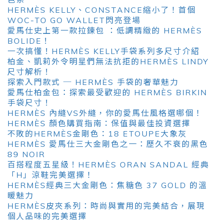
HERMÈS KELLY、CONSTANCE縮小了！首個
WOC-TO GO WALLET閃亮登場
愛馬仕史上第一款拉鍊包 ：低調精緻的 HERMÈS
BOLIDE！
一次搞懂！HERMÈS KELLY手袋系列多尺寸介紹
柏金、凱莉外令明星們無法抗拒的HERMÈS LINDY
尺寸解析！
探索入門款式 ─ HERMÈS 手袋的奢華魅力
愛馬仕柏金包：探索最受歡迎的 HERMÈS BIRKIN
手袋尺寸！
HERMÈS 內縫VS外縫，你的愛馬仕風格選哪個！
HERMÈS 顏色購買指南：保值與最佳投資選擇
不敗的HERMÈS金剛色：18 ETOUPE大象灰
HERMÈS 愛馬仕三大金剛色之一：歷久不衰的黑色
89 NOIR
百搭程度五星級！HERMÈS ORAN SANDAL 經典
「H」涼鞋完美選擇！
HERMÈS經典三大金剛色：焦糖色 37 GOLD 的溫
暖魅力
HERMÈS皮夾系列：時尚與實用的完美結合，展現
個人品味的完美選擇