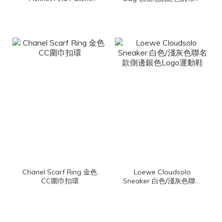
Leather 黑色簍空漁網狀
牛皮同色手提肩背包
漆皮草編平底芭蕾舞鞋
Chanel Scarf Ring 金色
Loewe Cloudsolo
CC圍巾扣環
Sneaker 白色/淺灰色聯名
款側邊銀色Logo運動鞋