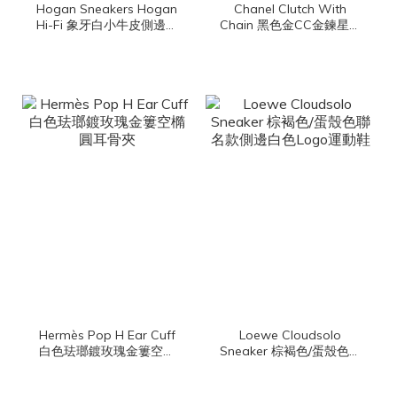
Hogan Sneakers Hogan
Chanel Clutch With
Hi-Fi 象牙白小牛皮側邊麂
Chain 黑色金CC金鍊星星
皮淺藍色H厚底運動鞋
鏡子掛飾絲絨大菱格紋肩
背包
Hermès Pop H Ear Cuff
Loewe Cloudsolo
白色珐瑯鍍玫瑰金簍空橢
Sneaker 棕褐色/蛋殼色聯
圓耳骨夾
名款側邊白色Logo運動鞋