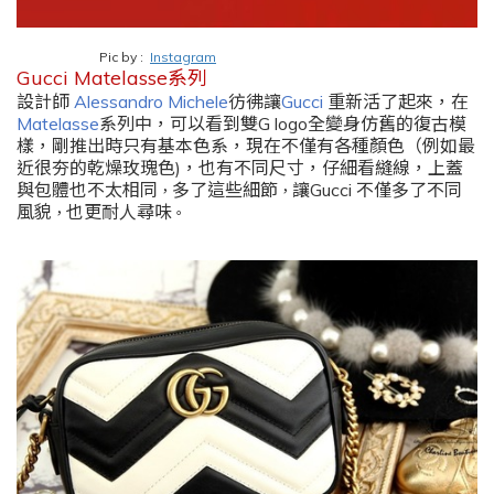
Pic by :
Instagram
Gucci Matelasse
系列
設計師
Alessandro Michele
彷彿讓
Gucci
重新活了起來
，
在
Matelasse
系列中
，
可以看到雙
G logo
全變身仿舊的復古模
樣
，
剛推出時只有基本色系
，
現在不僅有各種顏色（例如最
近很夯的乾燥玫瑰色)
，
也有不同尺寸
，
仔細看縫線
，
上蓋
與包體也不太相同
多了這些細節
讓
Gucci
不僅多了不同
，
，
風貌
也更耐人尋味
，
。