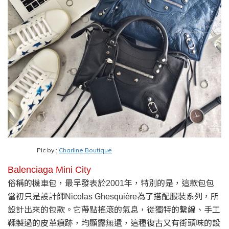
Pic by :
Charline Boutique
Balenciaga Mini City
俗稱的機車包，最早發表於
年，特別的是，這款包包
2001
當初只是設計師
為了搭配服裝系列，所
Nicolas Ghesquière
設計出來的包款。它帶點搖滾的氣息，從獨特的繫線、手工
鞣製過的皮革痕跡，均顯露無遺，這種復古又有街頭味的設