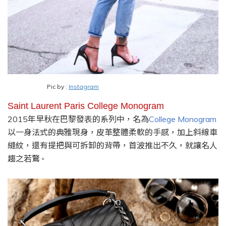
Pic by :
Instagram
Saint Laurent Paris College Monogram
2015
年早秋在巴黎發表的系列中
，
名為
College Monogram
以一身法式的典雅現身
，
皮革整體柔軟的手感
，
加上斜線車
縫紋
，
還有提把與可拆卸的背帶
，
首波推出不久
，
就讓名人
趨之若鶩
。