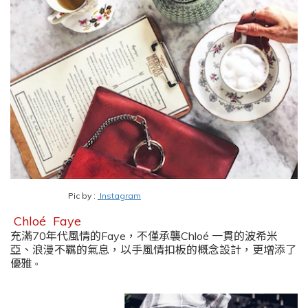
Pic by :
Instagram
Chloé Faye
充滿
70
年代風情的F
aye
，
不僅承襲
Chlo
é
一貫的波希米
亞、浪漫不羈的氣息
，
以手風情扣板的概念設計
，
更增添了
優雅
。