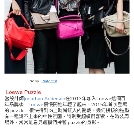
Pic by :
Pinterest
Loewe Puzzle
當設計師
Jonathan Anderson
在
2013
年加入
Loewe
這個百
年品牌後
，
Loewe
慢慢開始年輕了起來
，
2015
年首次登場
的
puzzle
，
很快得到
IG
上時尚紅人的愛戴
，
幾何拼接的造型
有一種說不上來的中性氛圍
，
特別受超模們喜歡
，
在時裝周
場外
，
常常能看見超模們拎著
puzzle
的身影
。