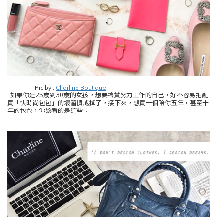
Pic by :
Charline Boutique
如果你是
25
歲到
30
歲
的女孩，想要犒賞努力工作的自己，好不容易把亂
買
「
快時尚包包
」
的壞習慣戒掉了，接下來，想買一個陪你五年，甚至十
年的包包，你該看的是這些：