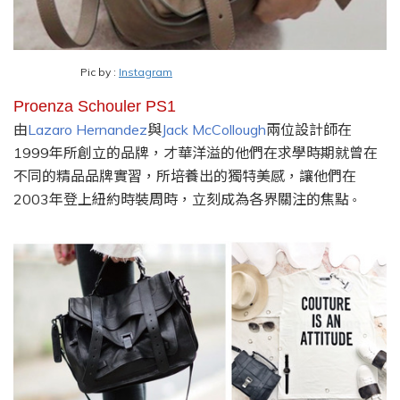
Pic by :
Instagram
Proenza Schouler PS1
由
Lazaro Hernandez
與
Jack McCollough
兩位設計師在
1999
年所創立的品牌
，
才華洋溢的他們在求學時期就曾在
不同的精品品牌實習
，
所培養出的獨特美感
，
讓他們在
2003
年登上紐約時裝周時
，
立刻成為各界關注的焦點
。