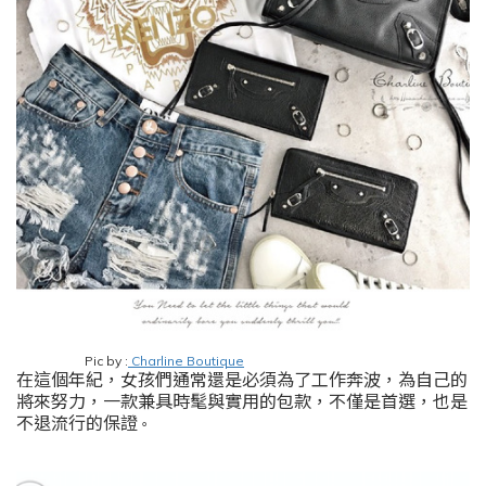
Pic by :
Charline Boutique
在這個年紀
，
女孩們通常還是必須為了工作奔波
，
為自己的
將來努力
，
一款兼具時髦與實用的包款
，
不僅是首選
，
也是
不退流行的保證
。